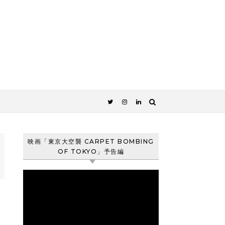
映画「東京大空襲 CARPET BOMBING
OF TOKYO」予告編
動
画
プ
レ
ー