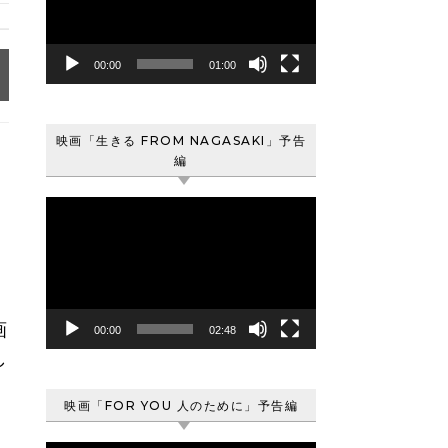
レ
ー
ヤ
00:00
01:00
ー
映画「生きる FROM NAGASAKI」予告
編
動
画
プ
レ
ー
ヤ
画
00:00
02:48
ー
し
映画「FOR YOU 人のために」予告編