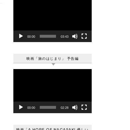
動
画
プ
レ
ー
ヤ
00:00
03:43
ー
映画「旅のはじまり」 予告編
動
画
プ
レ
ー
ヤ
00:00
02:28
ー
映画「A HOPE OF NAGASAKI 優しい