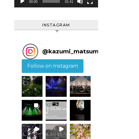
ヤ
00:00
01:41
ー
INSTAGRAM
@
kazumi_matsumoto
Follow on Instagram