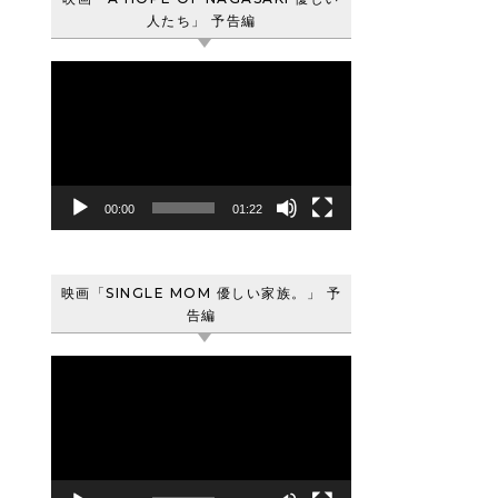
人たち」 予告編
動
画
プ
レ
ー
ヤ
00:00
01:22
ー
映画「SINGLE MOM 優しい家族。」 予
告編
動
画
プ
レ
ー