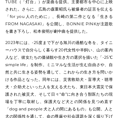
TUBE（「灯台」）が楽曲を提供。主要都市を中心に上映
された。さらに、広島の森重昭氏ら被爆者の証言を伝える
「for you 人のために」、長崎の第二作となる「生きる
FROM NAGASAKI」を公開し、BONNIE PINKが主題歌
を書き下ろし、松本俊明が劇中曲を提供した。
2023年には、-25度まで下がる旭川の過酷な冬を、タイニ
ーハウスで自分らしく暮らす20代女性や羊飼い、山の案内
人など、彼女たちの価値観や生き方の選択を描いた「-25℃
simple life」を制作。ミニマルな生活が生む自由さや、自
然と共に生きる姿勢を通して、これからの生き方を問いか
ける作品となった。同年には、災害救助犬・盲導犬・聴導
犬・介助犬といった人を支える犬たち、東日本大震災で保
護された被災犬、そして日々“命”に向き合う獣医たちの現
場を丁寧に取材し、保護犬など犬との関係を見つめ直す
「dog and people 犬と人の間にあるもの」も公開。人と
犬の関係性を通して、命の尊厳や社会課題を深く掘り下げ