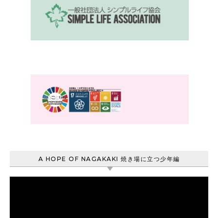
A HOPE OF NAGAKAKI 焼き場に立つ少年編
動
画
プ
レ