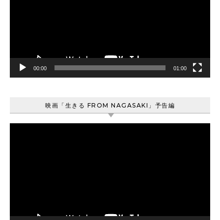
レ
ー
ヤ
ー
00:00
01:00
映画「生きる FROM NAGASAKI」予告編
動
画
プ
レ
ー
ヤ
ー