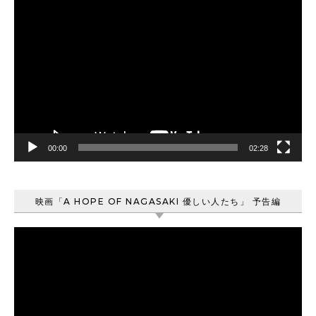
動
画
プ
レ
ー
ヤ
ー
00:00
02:28
映画「A HOPE OF NAGASAKI 優しい人たち」 予告編
動
画
プ
レ
ー