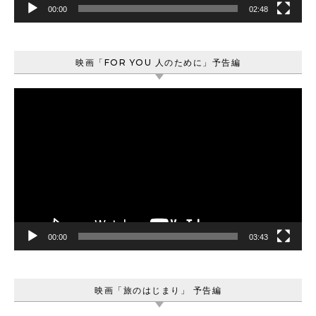
00:00
02:48
映画「FOR YOU 人のために」予告編
動
画
プ
レ
ー
ヤ
ー
00:00
03:43
映画「旅のはじまり」 予告編