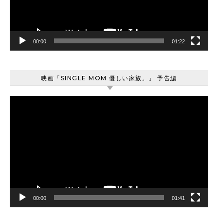
ヤ
ー
00:00
01:22
映画「SINGLE MOM 優しい家族。」 予告編
動
画
プ
レ
ー
ヤ
ー
00:00
01:41