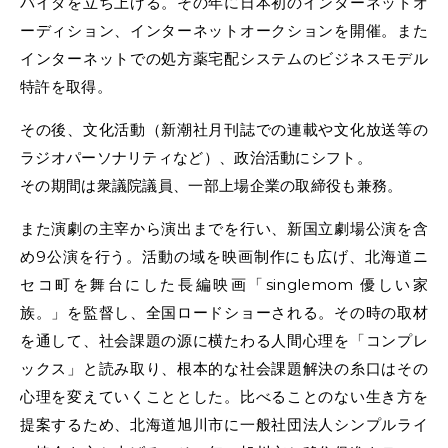
バイダを立ち上げる。その年に日本初のインターネットオ
ーディション、インターネットオークションを開催。また
インターネットでの処方薬宅配システムのビジネスモデル
特許を取得。
その後、文化活動（新潮社月刊誌での連載や文化放送等の
ラジオパーソナリティなど）、政治活動にシフト。
その期間は衆議院議員、一部上場企業の取締役も兼務。
また演劇の主宰から演出までを行い、新国立劇場公演を含
め9公演を行う。活動の域を映画制作にも広げ、北海道ニ
セコ町を舞台にした長編映画「singlemom 優しい家
族。」を監督し、全国ロードショーされる。その時の取材
を通して、社会課題の源に横たわる人間心理を「コンプレ
ックス」と読み取り、根本的な社会課題解決の糸口はその
心理を変えていくこととした。比べることのない生き方を
提案するため、北海道旭川市に一般社団法人シンプルライ