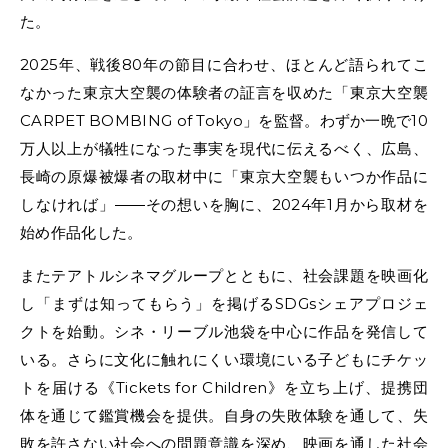
た。
2025年、戦後80年の節目に合わせ、ほとんど語られてこ
なかった東京大空襲の体験者の証言を収めた「東京大空襲
CARPET BOMBING of Tokyo」を監督。わずか一晩で10
万人以上が犠牲になった事実を現代に伝えるべく、広島、
長崎の原爆被爆者の取材中に「東京大空襲もいつか作品に
しなければ」――その想いを胸に、2024年1月から取材を
始め作品化した。
またテアトルシネマグループとともに、社会課題を映画化
し「まずは知ってもらう」を掲げるSDGsシェアプロジェ
クトを始動。シネ・リーブル池袋を中心に作品を発信して
いる。さらに文化に触れにくい環境にいる子どもにチケッ
トを届ける《Tickets for Children》を立ち上げ、提携団
体を通じて鑑賞機会を提供。自身の失敗体験を通して、失
敗を許さない社会への問題意識を深め、映画を通した社会