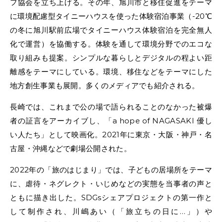
フ協会を立ち上げる。その年、旭川市と移住促進をテーマ
に環境配慮型タイニーハウスを使った体験宿泊事業（-20℃
の冬に旭川駅前広場でタイニーハウス体験宿泊を完全無人
化で運営）を協働する。体験を通して環境分野でのエコな
取り組みも提案。シンプルな暮らしとデジタルの程よい距
離感をテーマにしている。環境、移住などをテーマにした
地方創生事業も展開。多くのメディアでも紹介される。
長崎では、これまで公の場で語られることのなかった被爆
者の証言をアーカイブし、「a hope of NAGASAKI 優し
い人たち」として映画化。2021年に東京・大阪・神戸・名
古屋・沖縄などで劇場公開された。
2022年の「旅のはじまり」では、子どもの居場所をテーマ
に、虐待・ネグレクト・いじめなどの実態を当事者の声と
ともに描き出した。SDGsシェアプロジェクトの第一作と
して制作され、川嶋あい（「旅立ちの日に…」）や