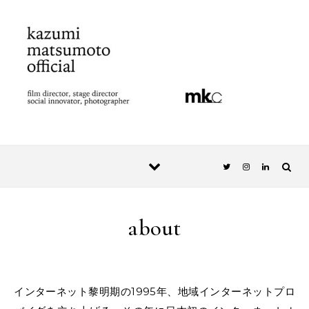
Skip to content
about
インターネット黎明期の1995年、地域インターネットプロ