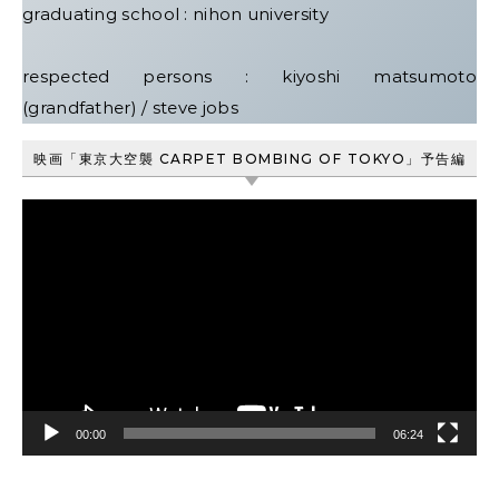
graduating school : nihon university
respected persons : kiyoshi matsumoto
(grandfather) / steve jobs
映画「東京大空襲 CARPET BOMBING OF TOKYO」予告編
動
画
プ
レ
ー
ヤ
ー
00:00
06:24