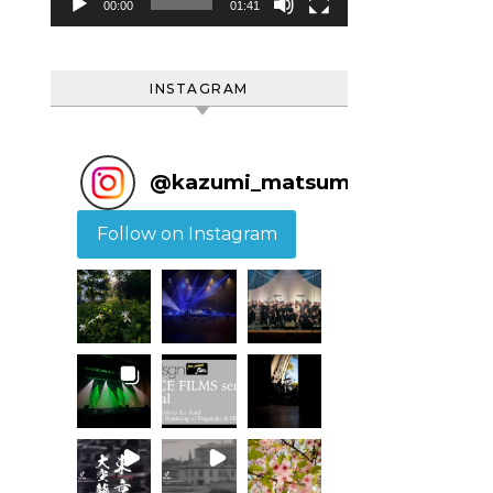
ヤ
00:00
01:41
ー
INSTAGRAM
@
kazumi_matsumoto
Follow on Instagram