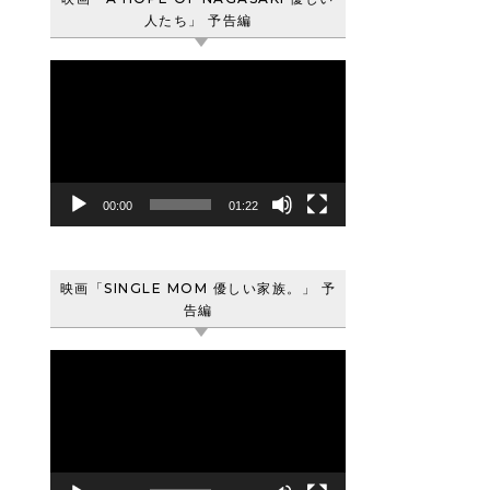
人たち」 予告編
動
画
プ
レ
ー
ヤ
00:00
01:22
ー
映画「SINGLE MOM 優しい家族。」 予
告編
動
画
プ
レ
ー