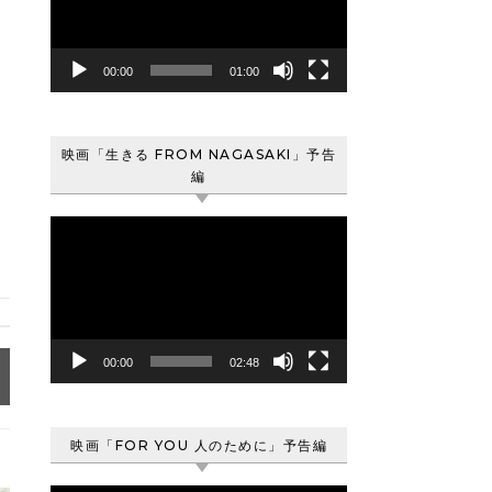
レ
ー
ヤ
00:00
01:00
ー
映画「生きる FROM NAGASAKI」予告
編
動
画
プ
レ
ー
ヤ
00:00
02:48
ー
映画「FOR YOU 人のために」予告編