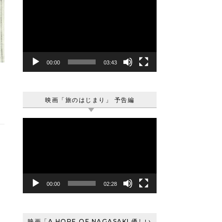
動
画
プ
レ
ー
ヤ
00:00
03:43
ー
映画「旅のはじまり」 予告編
動
画
プ
レ
ー
ヤ
00:00
02:28
ー
映画「A HOPE OF NAGASAKI 優しい