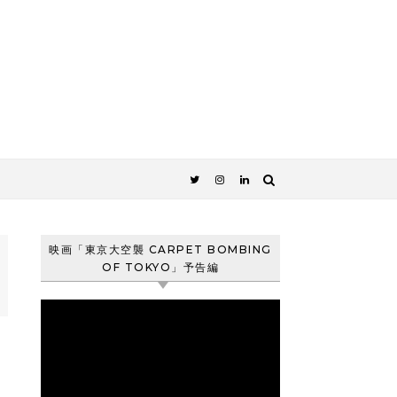
映画「東京大空襲 CARPET BOMBING
OF TOKYO」予告編
動
画
プ
レ
ー