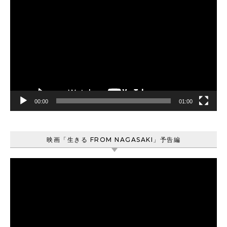
動
画
プ
レ
ー
ヤ
ー
00:00
01:00
映画「生きる FROM NAGASAKI」予告編
動
画
プ
レ
ー
ヤ