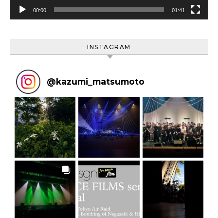
00:00
01:41
INSTAGRAM
@
kazumi_matsumoto