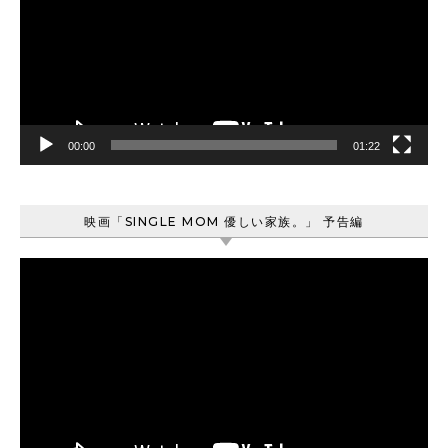
レ
ー
ヤ
ー
00:00
01:22
映画「SINGLE MOM 優しい家族。」 予告編
動
画
プ
レ
ー
ヤ
ー