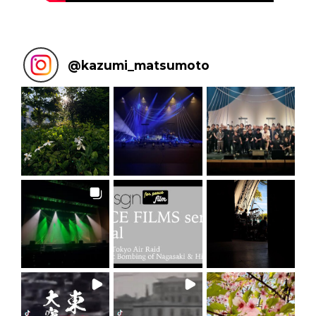
@
kazumi_matsumoto