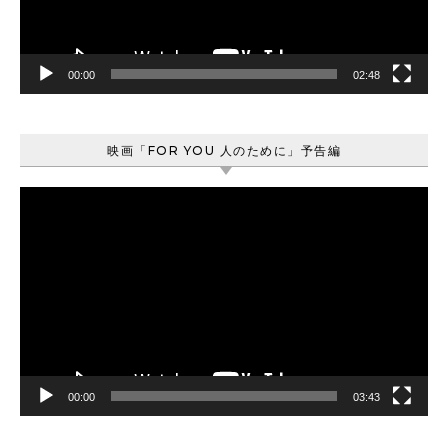
ー
00:00
02:48
映画「FOR YOU 人のために」予告編
動
画
プ
レ
ー
ヤ
ー
00:00
03:43