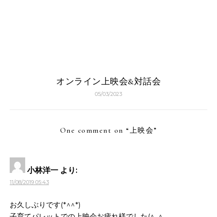
オンライン上映会&対話会
05/03/2023
One comment on “
上映会
”
小林洋一
より:
11/08/2019 05:43
お久しぶりです(*^^*)
子育てパレットでの上映会お疲れ様でした(^_^ゞ