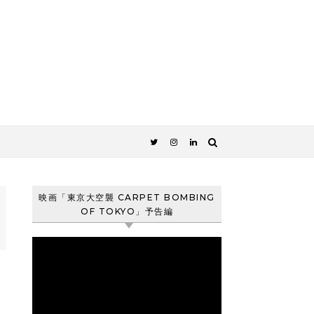
映画「東京大空襲 CARPET BOMBING
OF TOKYO」予告編
動
画
プ
レ
ー