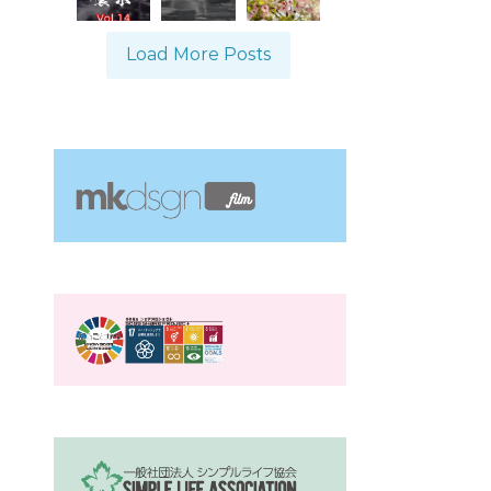
Load More Posts