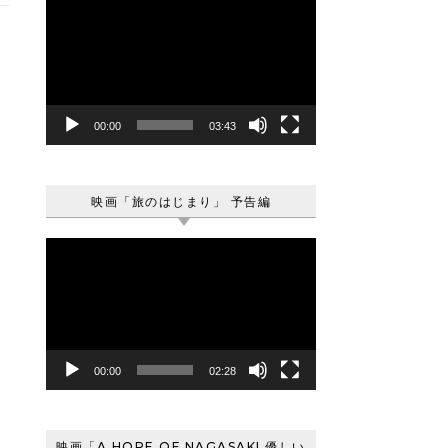
動
画
プ
レ
ー
ヤ
00:00
03:43
ー
映画「旅のはじまり」 予告編
動
画
プ
レ
ー
ヤ
00:00
02:28
ー
映画「A HOPE OF NAGASAKI 優しい