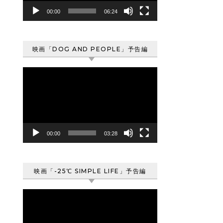
ヤ
00:00
06:24
ー
映画「DOG AND PEOPLE」予告編
動
画
プ
レ
ー
ヤ
00:00
03:28
ー
映画「-25℃ SIMPLE LIFE」予告編
動
画
プ