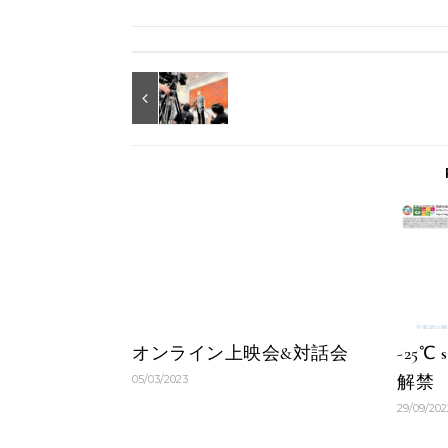
オンライン上映会&対話会
-25℃
解禁
05/03/2023
29/09/202