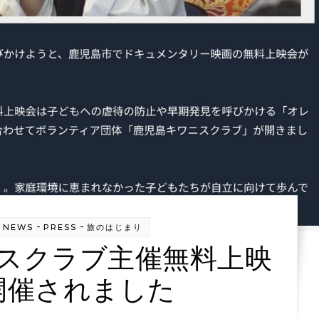
-
-
-
NEWS
PRESS
旅のはじまり
スクラブ主催無料上映
開催されました