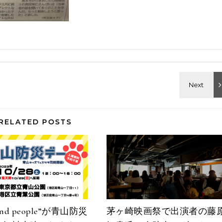
RELATED POSTS
 and people”が青山防災
茅ヶ崎映画祭で出演者の藤