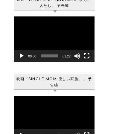
人たち」 予告編
動
画
プ
レ
ー
ヤ
00:00
01:22
ー
映画「SINGLE MOM 優しい家族。」 予
告編
動
画
プ
レ
ー