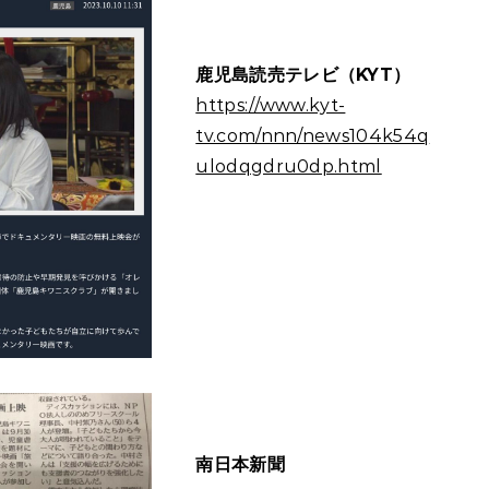
鹿児島読売テレビ（KYT）
https://www.kyt-
tv.com/nnn/news104k54q
ulodqgdru0dp.html
南日本新聞