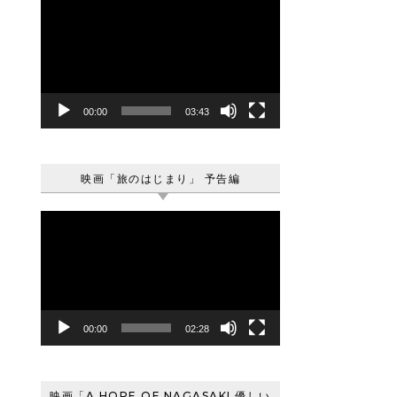
動
画
プ
レ
ー
ヤ
00:00
03:43
ー
映画「旅のはじまり」 予告編
動
画
プ
レ
ー
ヤ
00:00
02:28
ー
映画「A HOPE OF NAGASAKI 優しい