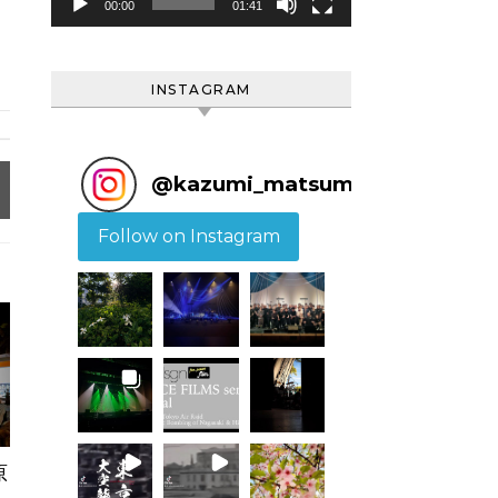
ヤ
00:00
01:41
ー
INSTAGRAM
@
kazumi_matsumoto
Follow on Instagram
原