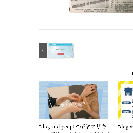
“dog and people”がヤマザキ
”dog