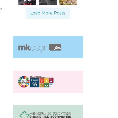
、
デ
Load More Posts