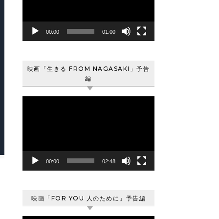
レ
ー
ヤ
00:00
01:00
ー
映画「生きる FROM NAGASAKI」予告
編
動
画
プ
レ
ー
ヤ
00:00
02:48
ー
映画「FOR YOU 人のために」予告編