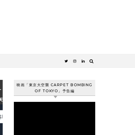
映画「東京大空襲 CARPET BOMBING
OF TOKYO」予告編
動
画
プ
レ
ー