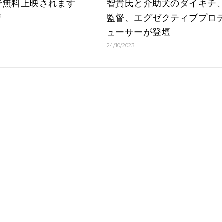
で無料上映されます
智貴氏と介助犬のダイキチ
監督、エグゼクティブプロ
3
ューサーが登壇
24/10/2023