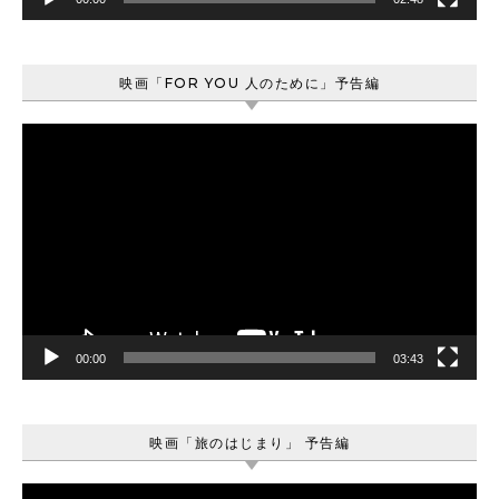
映画「FOR YOU 人のために」予告編
動
画
プ
レ
ー
ヤ
ー
00:00
03:43
映画「旅のはじまり」 予告編
動