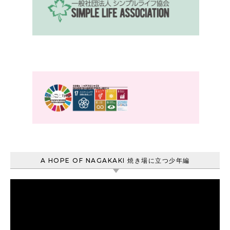
A HOPE OF NAGAKAKI 焼き場に立つ少年編
動
画
プ
レ