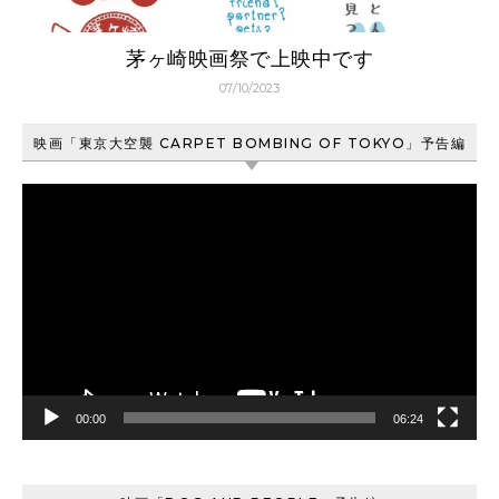
茅ヶ崎映画祭で上映中です
07/10/2023
映画「東京大空襲 CARPET BOMBING OF TOKYO」予告編
動
画
プ
レ
ー
ヤ
ー
00:00
06:24