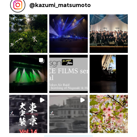
@
kazumi_matsumoto