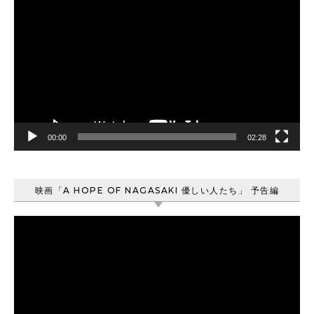
画
プ
レ
ー
ヤ
ー
00:00
02:28
映画「A HOPE OF NAGASAKI 優しい人たち」 予告編
動
画
プ
レ
ー
ヤ