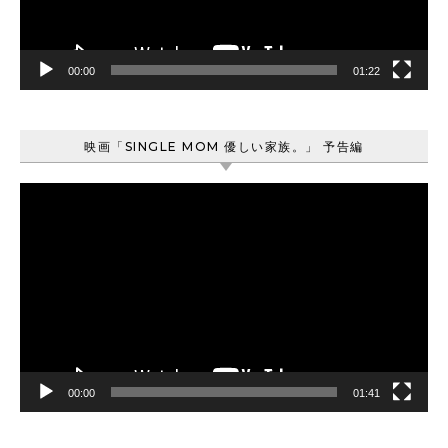
ー
00:00
01:22
映画「SINGLE MOM 優しい家族。」 予告編
動
画
プ
レ
ー
ヤ
ー
00:00
01:41