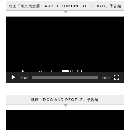
映画「東京大空襲 CARPET BOMBING OF TOKYO」予告編
動
画
プ
レ
ー
ヤ
ー
00:00
06:24
映画「DOG AND PEOPLE」予告編
動
画
プ