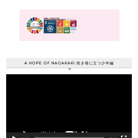
A HOPE OF NAGAKAKI 焼き場に立つ少年編
動
画
プ
レ
ー
ヤ
ー