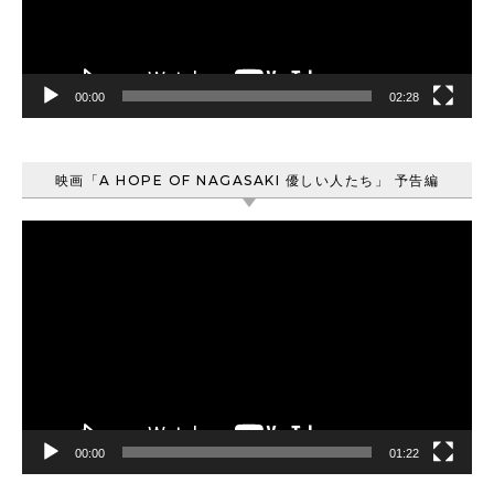
ヤ
ー
00:00
02:28
映画「A HOPE OF NAGASAKI 優しい人たち」 予告編
動
画
プ
レ
ー
ヤ
ー
00:00
01:22