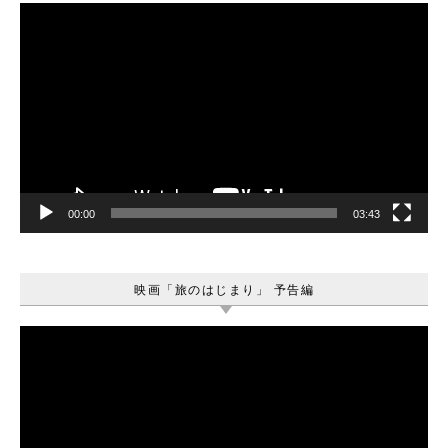
動
画
プ
レ
ー
ヤ
ー
00:00
03:43
映画「旅のはじまり」 予告編
動
画
プ
レ
ー