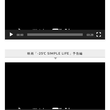
レ
ー
ヤ
ー
00:00
03:28
映画「-25℃ SIMPLE LIFE」予告編
動
画
プ
レ
ー
ヤ
ー