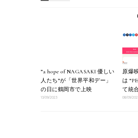
”a hope of NAGASAKI 優しい
原爆
人たち”が「世界平和デー」
は “PE
の日に鶴岡市で上映
て統
13/09/2023
08/09/202