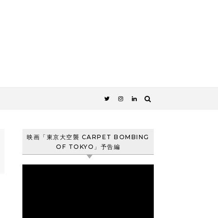
映画「東京大空襲 CARPET BOMBING
OF TOKYO」予告編
動
画
プ
レ
ー