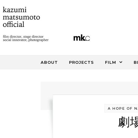
Skip to content
ABOUT
PROJECTS
FILM
B
A HOPE OF 
劇