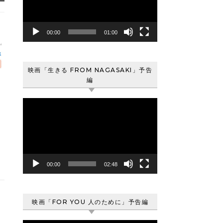
レ
ー
ヤ
00:00
01:00
ー
映画「生きる FROM NAGASAKI」予告
編
動
画
プ
レ
ー
ヤ
00:00
02:48
ー
映画「FOR YOU 人のために」予告編