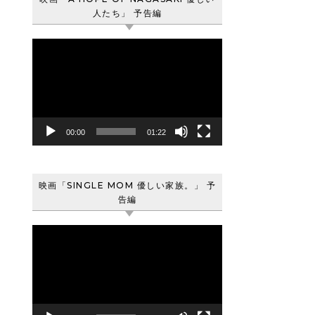
人たち」 予告編
動
画
プ
レ
ー
ヤ
00:00
01:22
ー
映画「SINGLE MOM 優しい家族。」 予
告編
動
画
プ
レ
ー