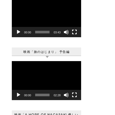
動
画
プ
レ
ー
ヤ
00:00
03:43
ー
映画「旅のはじまり」 予告編
動
画
プ
レ
ー
ヤ
00:00
02:28
ー
映画「A HOPE OF NAGASAKI 優しい