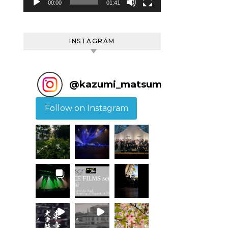
ヤ
00:00
01:41
ー
INSTAGRAM
@
kazumi_matsumoto
Follow on Instagram