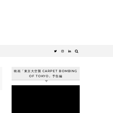
映画「東京大空襲 CARPET BOMBING
OF TOKYO」予告編
動
画
プ
レ
ー