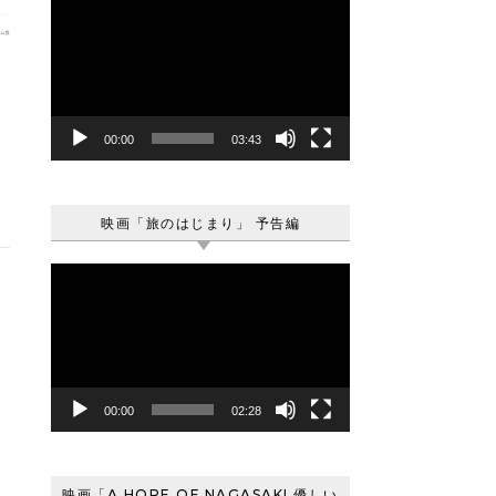
動
画
プ
レ
ー
ヤ
00:00
03:43
ー
映画「旅のはじまり」 予告編
動
画
プ
レ
ー
ヤ
00:00
02:28
ー
映画「A HOPE OF NAGASAKI 優しい