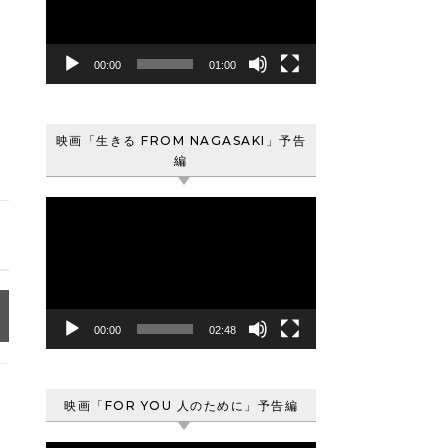
レ
ー
ヤ
00:00
01:00
ー
映画「生きる FROM NAGASAKI」予告
編
動
画
プ
レ
ー
ヤ
00:00
02:48
ー
映画「FOR YOU 人のために」予告編