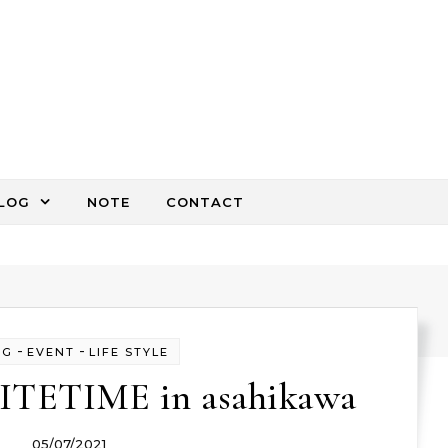
LOG
NOTE
CONTACT
-
-
OG
EVENT
LIFE STYLE
TETIME in asahikawa
05/07/2021