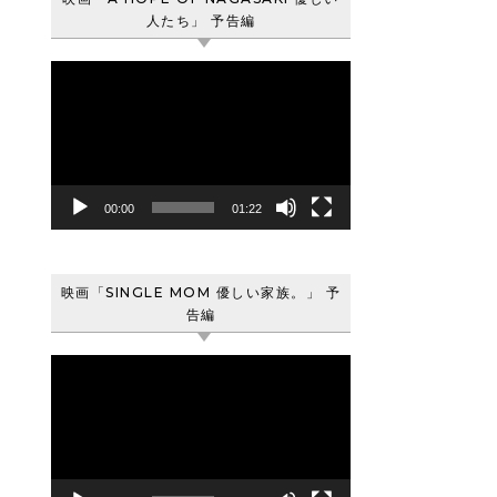
人たち」 予告編
動
画
プ
レ
ー
ヤ
00:00
01:22
ー
映画「SINGLE MOM 優しい家族。」 予
告編
動
画
プ
レ
ー