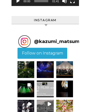
ヤ
00:00
01:41
ー
INSTAGRAM
@
kazumi_matsumoto
Follow on Instagram