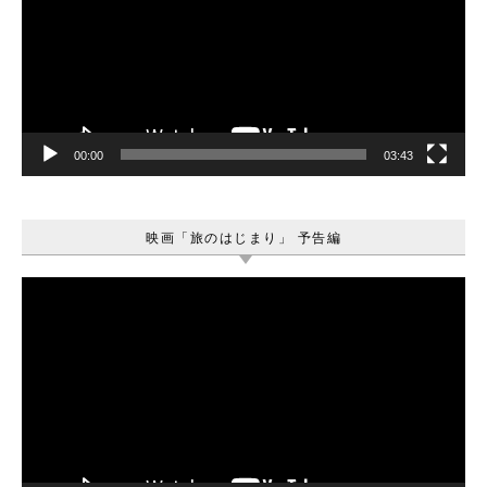
レ
ー
ヤ
ー
00:00
03:43
映画「旅のはじまり」 予告編
動
画
プ
レ
ー
ヤ
ー