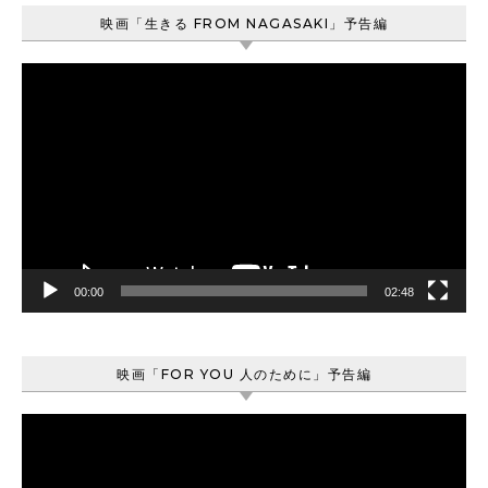
映画「生きる FROM NAGASAKI」予告編
動
画
プ
レ
ー
ヤ
ー
00:00
02:48
映画「FOR YOU 人のために」予告編
動
画
プ