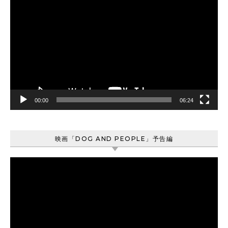
画
プ
レ
ー
ヤ
ー
00:00
06:24
映画「DOG AND PEOPLE」予告編
動
画
プ
レ
ー
ヤ