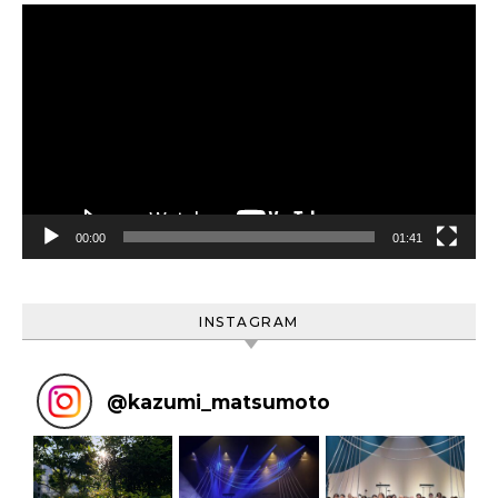
動
画
プ
レ
ー
ヤ
ー
00:00
01:41
INSTAGRAM
@
kazumi_matsumoto