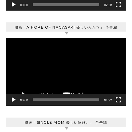
00:00
02:28
映画「A HOPE OF NAGASAKI 優しい人たち」 予告編
動
画
プ
レ
ー
ヤ
ー
00:00
01:22
映画「SINGLE MOM 優しい家族。」 予告編