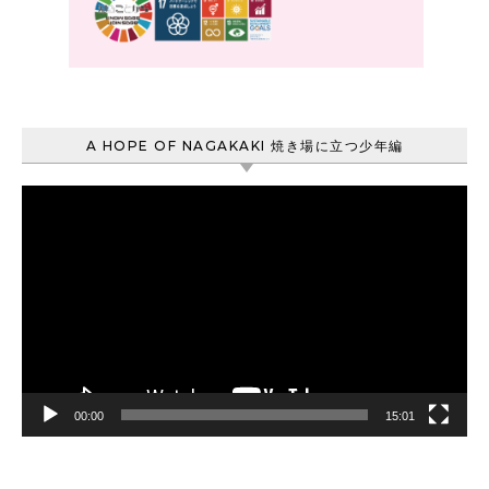
A HOPE OF NAGAKAKI 焼き場に立つ少年編
動
画
プ
レ
ー
ヤ
ー
00:00
15:01