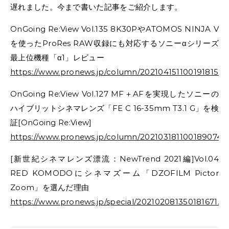
遅れました。今まで書いた記事をご紹介します。
OnGoing Re:View Vol.135 8K30PやATOMOS NINJA V
を使ったProRes RAW収録にも対応するソニーαシリーズ
最上位機種「α1」レビュー
https://www.pronews.jp/column/202104151100191815.h
OnGoing Re:View Vol.127 MF＋AFを実現したソニーの
ハイブリットシネマレンズ「FE C 16-35mm T3.1 G」を検
証[OnGoing Re:View]
https://www.pronews.jp/column/202103181100189074.
[新世紀シネマレンズ漂流：NewTrend 2021編]Vol.04
RED KOMODOにシネマズーム「DZOFILM Pictor
Zoom」を選んだ理由
https://www.pronews.jp/special/202102081350181671.h