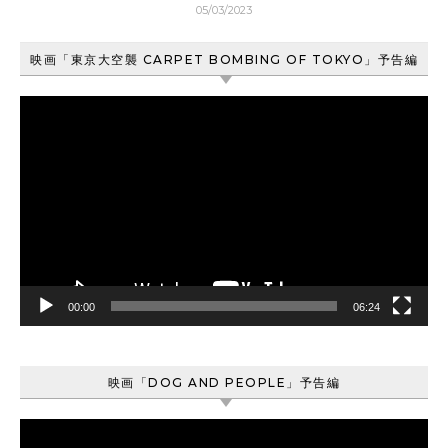
05/03/2023
映画「東京大空襲 CARPET BOMBING OF TOKYO」予告編
動
画
プ
レ
ー
ヤ
ー
00:00
06:24
映画「DOG AND PEOPLE」予告編
動