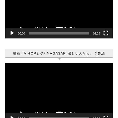
ー
ヤ
ー
00:00
02:28
映画「A HOPE OF NAGASAKI 優しい人たち」 予告編
動
画
プ
レ
ー
ヤ
ー