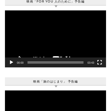
映画「FOR YOU 人のために」予告編
動
画
プ
レ
ー
ヤ
ー
00:00
03:43
映画「旅のはじまり」 予告編
動
画
プ
レ