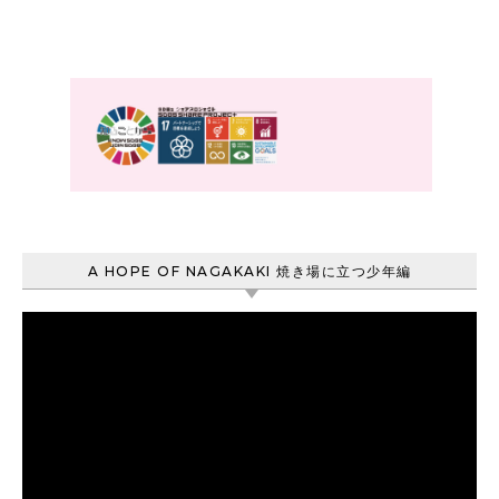
A HOPE OF NAGAKAKI 焼き場に立つ少年編
動
画
プ
レ
ー
ヤ
ー