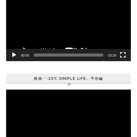
画
プ
レ
ー
ヤ
ー
00:00
03:28
映画「-25℃ SIMPLE LIFE」予告編
動
画
プ
レ
ー
ヤ
ー