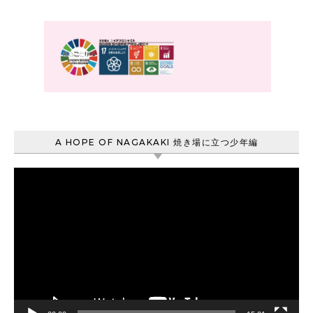
A HOPE OF NAGAKAKI 焼き場に立つ少年編
動
画
プ
レ
ー
ヤ
ー