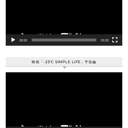
レ
ー
ヤ
ー
00:00
03:28
映画「-25℃ SIMPLE LIFE」予告編
動
画
プ
レ
ー
ヤ
ー