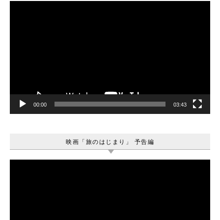
動
画
プ
レ
ー
ヤ
ー
00:00
03:43
映画「旅のはじまり」 予告編
動
画
プ
レ
ー