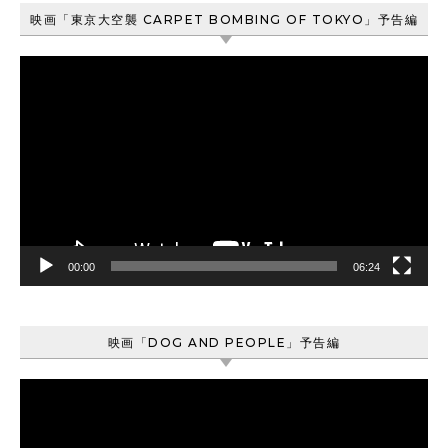
映画「東京大空襲 CARPET BOMBING OF TOKYO」予告編
動
画
プ
レ
ー
ヤ
ー
00:00
06:24
映画「DOG AND PEOPLE」予告編
動
画
プ