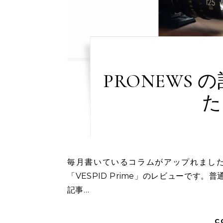
PRONEWS
た 
毎月書いているコラムがアップれました。今回はDZOFILMのフルフレームシネマプライムレンズ
「VESPID Prime」のレビューで
記事…
C