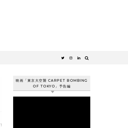
映画「東京大空襲 CARPET BOMBING
OF TOKYO」予告編
動
画
プ
レ
ー