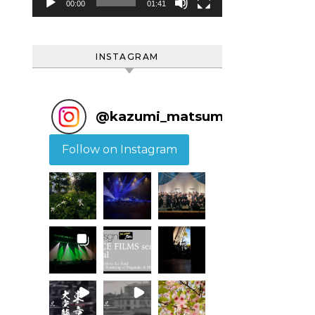
ヤ
00:00
01:41
ー
INSTAGRAM
@
kazumi_matsumoto
Follow on Instagram