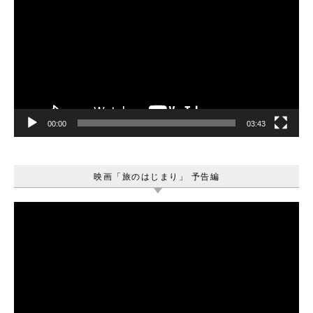
画
プ
レ
ー
ヤ
ー
00:00
03:43
映画「旅のはじまり」 予告編
動
画
プ
レ
ー
ヤ
ー