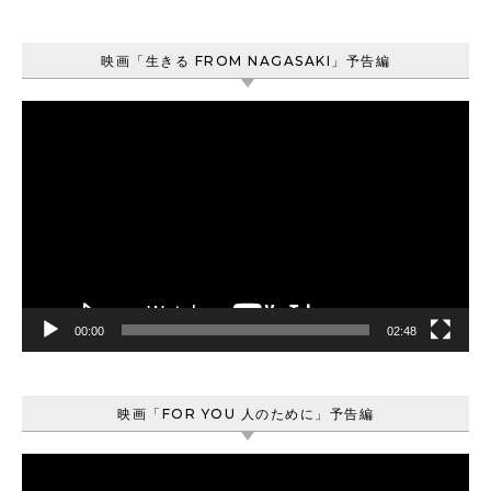
映画「生きる FROM NAGASAKI」予告編
動
画
プ
レ
ー
ヤ
ー
00:00
02:48
映画「FOR YOU 人のために」予告編
動