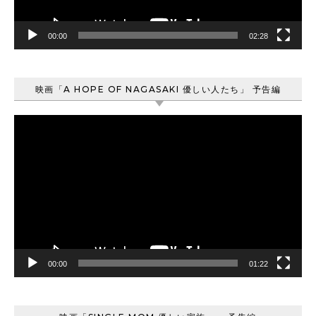
00:00
02:28
映画「A HOPE OF NAGASAKI 優しい人たち」 予告編
動
画
プ
レ
ー
ヤ
ー
00:00
01:22