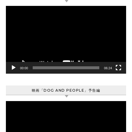
動
画
プ
レ
ー
ヤ
ー
00:00
06:24
映画「DOG AND PEOPLE」予告編
動
画
プ
レ