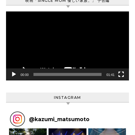
映画「SINGLE MOM 優しい家族。」 予告編
動
画
プ
レ
ー
ヤ
ー
00:00
01:41
INSTAGRAM
@
kazumi_matsumoto