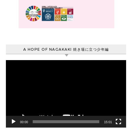
A HOPE OF NAGAKAKI 焼き場に立つ少年編
動
画
プ
レ
ー
ヤ
ー
00:00
15:01