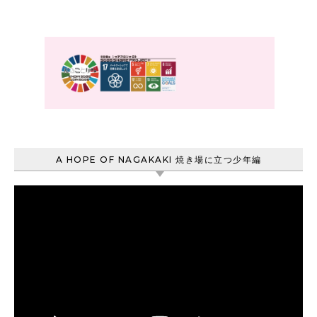
A HOPE OF NAGAKAKI 焼き場に立つ少年編
動
画
プ
レ
ー
ヤ
ー