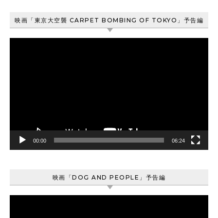
映画「東京大空襲 CARPET BOMBING OF TOKYO」予告編
動
画
プ
レ
ー
ヤ
ー
00:00
06:24
映画「DOG AND PEOPLE」予告編
動
画