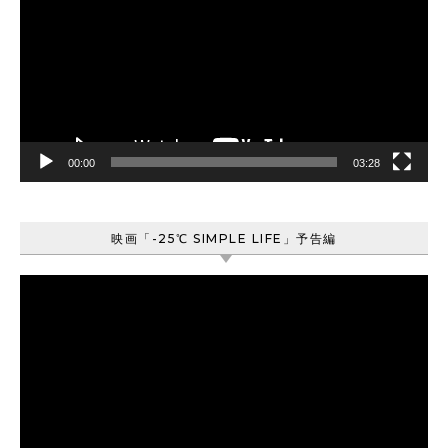
プ
レ
ー
ヤ
ー
00:00
03:28
映画「-25℃ SIMPLE LIFE」予告編
動
画
プ
レ
ー
ヤ
ー