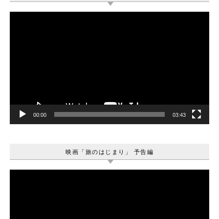
動
画
プ
レ
ー
ヤ
ー
00:00
03:43
映画「旅のはじまり」 予告編
動
画
プ
レ