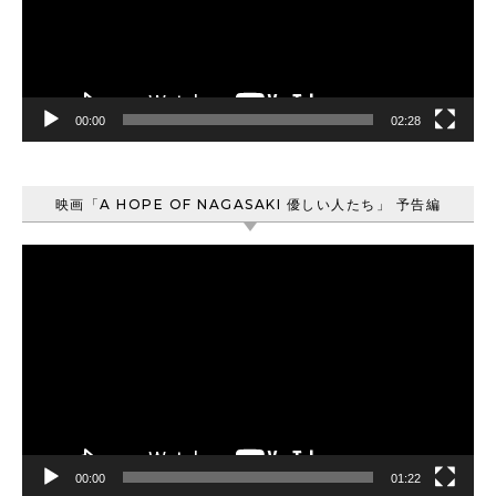
ー
ヤ
ー
00:00
02:28
映画「A HOPE OF NAGASAKI 優しい人たち」 予告編
動
画
プ
レ
ー
ヤ
ー
00:00
01:22