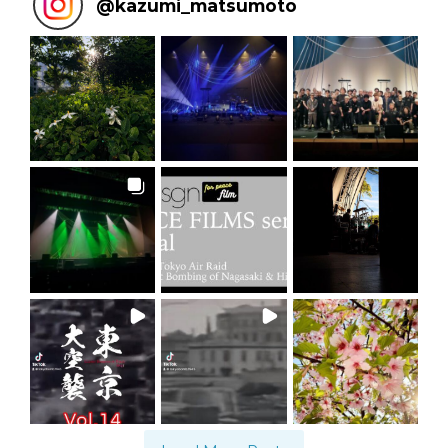
@
kazumi_matsumoto