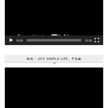
プ
レ
ー
ヤ
ー
00:00
03:28
映画「-25℃ SIMPLE LIFE」予告編
動
画
プ
レ
ー
ヤ
ー