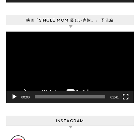
映画「SINGLE MOM 優しい家族。」 予告編
動
画
プ
レ
ー
ヤ
ー
00:00
01:41
INSTAGRAM