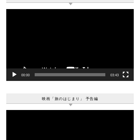
動
画
プ
レ
ー
ヤ
ー
00:00
03:43
映画「旅のはじまり」 予告編
動
画
プ
レ