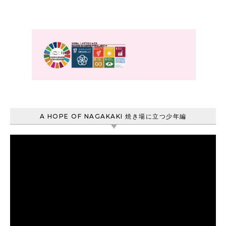
A HOPE OF NAGAKAKI 焼き場に立つ少年編
動
画
プ
レ
ー
ヤ
ー