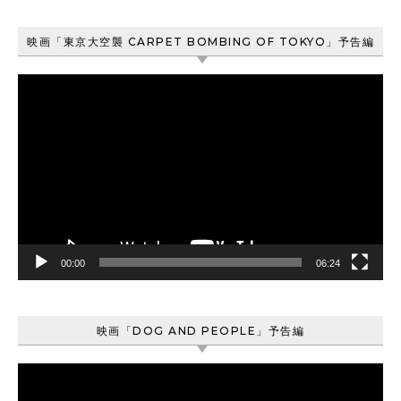
映画「東京大空襲 CARPET BOMBING OF TOKYO」予告編
動
画
プ
レ
ー
ヤ
ー
00:00
06:24
映画「DOG AND PEOPLE」予告編
動
画