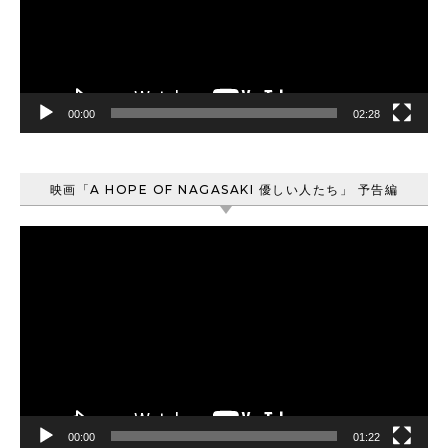
ー
ヤ
ー
00:00
02:28
映画「A HOPE OF NAGASAKI 優しい人たち」 予告編
動
画
プ
レ
ー
ヤ
ー
00:00
01:22