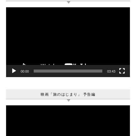
動
画
プ
レ
ー
ヤ
ー
00:00
03:43
映画「旅のはじまり」 予告編
動
画
プ
レ