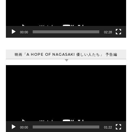
ー
ヤ
ー
00:00
02:28
映画「A HOPE OF NAGASAKI 優しい人たち」 予告編
動
画
プ
レ
ー
ヤ
ー
00:00
01:22