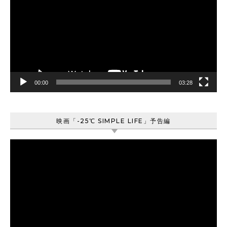
プ
レ
ー
ヤ
ー
00:00
03:28
映画「-25℃ SIMPLE LIFE」予告編
動
画
プ
レ
ー
ヤ
ー