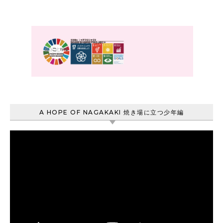
A HOPE OF NAGAKAKI 焼き場に立つ少年編
動
画
プ
レ
ー
ヤ
ー