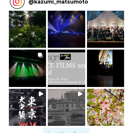
@
kazumi_matsumoto