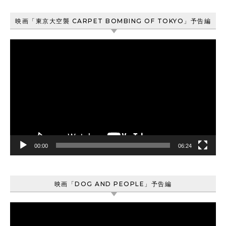
映画「東京大空襲 CARPET BOMBING OF TOKYO」予告編
動
画
プ
レ
ー
ヤ
ー
00:00
06:24
映画「DOG AND PEOPLE」予告編
動
画