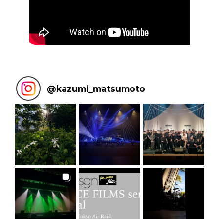
@
kazumi_matsumoto