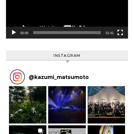
ー
ヤ
ー
00:00
01:41
INSTAGRAM
@
kazumi_matsumoto