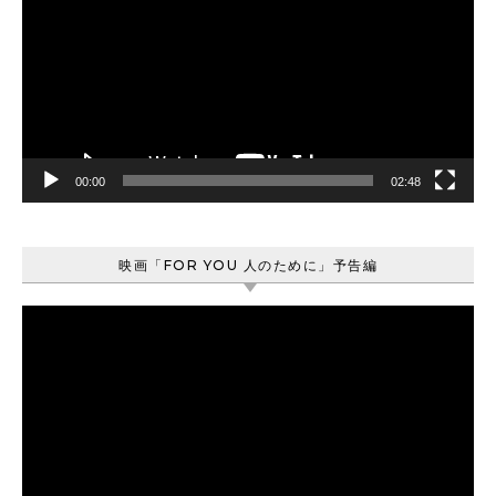
プ
レ
ー
ヤ
ー
00:00
02:48
映画「FOR YOU 人のために」予告編
動
画
プ
レ
ー
ヤ
ー