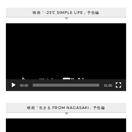
映画「-25℃ SIMPLE LIFE」予告編
動
画
プ
レ
ー
ヤ
ー
00:00
01:00
映画「生きる FROM NAGASAKI」予告編
動
画