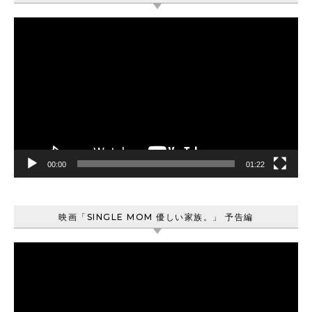
動
画
プ
レ
ー
ヤ
ー
00:00
01:22
映画「SINGLE MOM 優しい家族。」 予告編
動
画
プ
レ