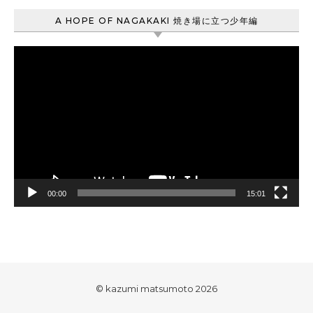
A HOPE OF NAGAKAKI 焼き場に立つ少年編
動
画
プ
レ
ー
ヤ
ー
00:00
15:01
© kazumi matsumoto 2026