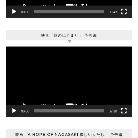
00:00
03:43
映画「旅のはじまり」 予告編
動
画
プ
レ
ー
ヤ
ー
00:00
02:28
映画「A HOPE OF NAGASAKI 優しい人たち」 予告編