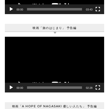
00:00
03:43
映画「旅のはじまり」 予告編
動
画
プ
レ
ー
ヤ
ー
00:00
02:28
映画「A HOPE OF NAGASAKI 優しい人たち」 予告編