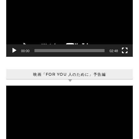
プ
レ
ー
ヤ
ー
00:00
02:48
映画「FOR YOU 人のために」予告編
動
画
プ
レ
ー
ヤ
ー