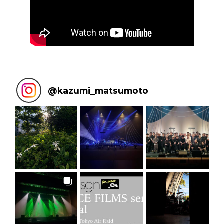
@
kazumi_matsumoto