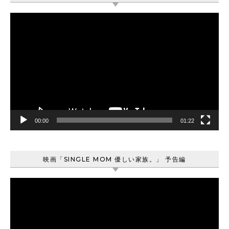
動
画
プ
レ
ー
ヤ
ー
00:00
01:22
映画「SINGLE MOM 優しい家族。」 予告編
動
画
プ
レ