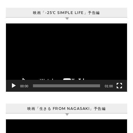
映画「-25℃ SIMPLE LIFE」予告編
動
画
プ
レ
ー
ヤ
ー
00:00
01:00
映画「生きる FROM NAGASAKI」予告編
動
画