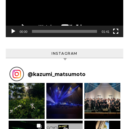
ー
ヤ
ー
00:00
01:41
INSTAGRAM
@
kazumi_matsumoto