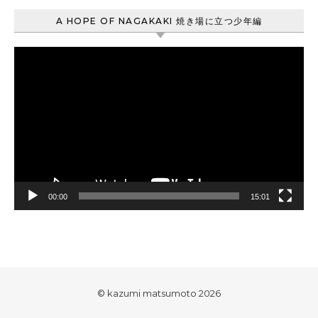
A HOPE OF NAGAKAKI 焼き場に立つ少年編
動
画
プ
レ
ー
ヤ
ー
00:00
15:01
© kazumi matsumoto 2026