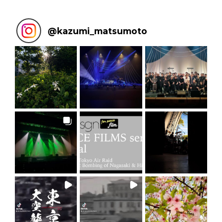
@
kazumi_matsumoto