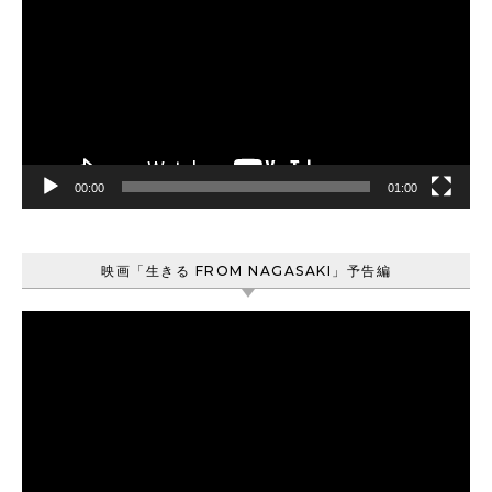
プ
レ
ー
ヤ
ー
00:00
01:00
映画「生きる FROM NAGASAKI」予告編
動
画
プ
レ
ー
ヤ
ー