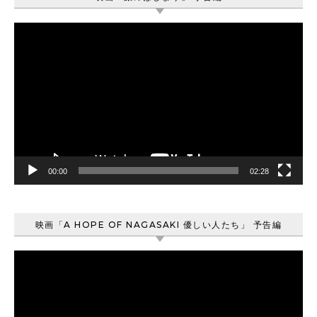
動
画
プ
レ
ー
ヤ
ー
00:00
02:28
映画「A HOPE OF NAGASAKI 優しい人たち」 予告編
動
画
プ
レ