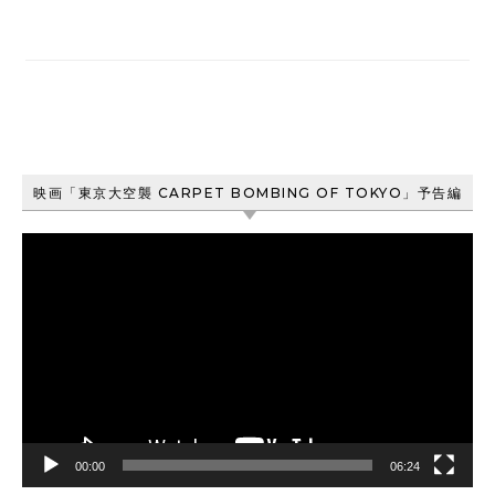
映画「東京大空襲 CARPET BOMBING OF TOKYO」予告編
動
画
プ
レ
ー
ヤ
ー
00:00
06:24