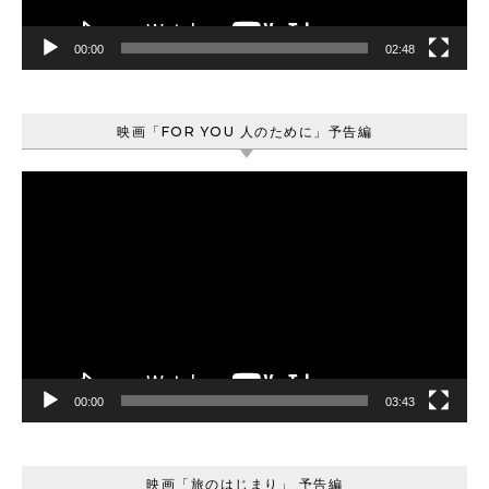
00:00
02:48
映画「FOR YOU 人のために」予告編
動
画
プ
レ
ー
ヤ
ー
00:00
03:43
映画「旅のはじまり」 予告編