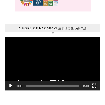
A HOPE OF NAGAKAKI 焼き場に立つ少年編
動
画
プ
レ
ー
ヤ
ー
00:00
15:01