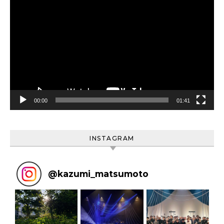
動
画
プ
レ
ー
ヤ
ー
00:00
01:41
INSTAGRAM
@
kazumi_matsumoto