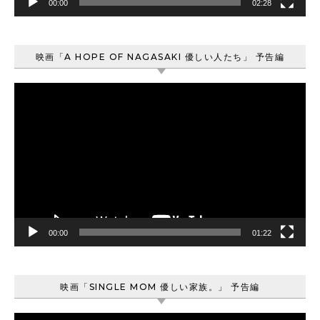
00:00
02:28
映画「A HOPE OF NAGASAKI 優しい人たち」 予告編
動
画
プ
レ
ー
ヤ
ー
00:00
01:22
映画「SINGLE MOM 優しい家族。」 予告編