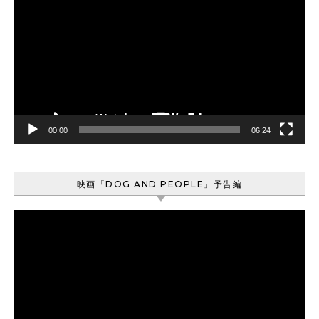
画
プ
レ
ー
ヤ
ー
00:00
06:24
映画「DOG AND PEOPLE」予告編
動
画
プ
レ
ー
ヤ