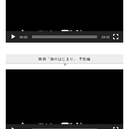
レ
ー
ヤ
ー
00:00
03:43
映画「旅のはじまり」 予告編
動
画
プ
レ
ー
ヤ
ー