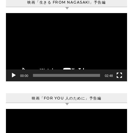
映画「生きる FROM NAGASAKI」予告編
動
画
プ
レ
ー
ヤ
ー
00:00
02:48
映画「FOR YOU 人のために」予告編
動
画
プ