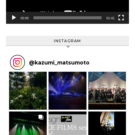
ー
00:00
01:41
INSTAGRAM
@
kazumi_matsumoto