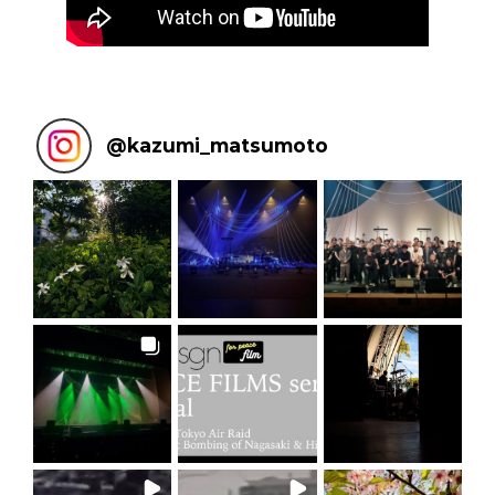
@
kazumi_matsumoto