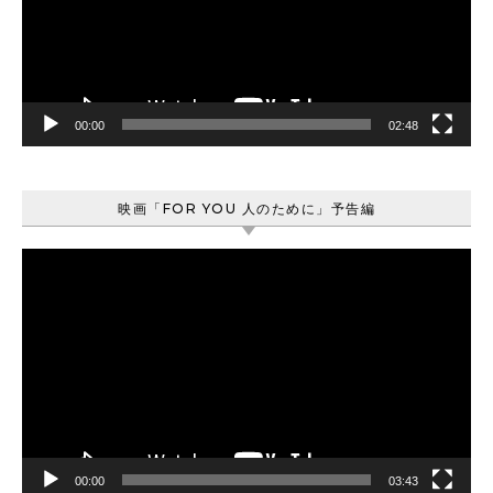
ー
ヤ
ー
00:00
02:48
映画「FOR YOU 人のために」予告編
動
画
プ
レ
ー
ヤ
ー
00:00
03:43