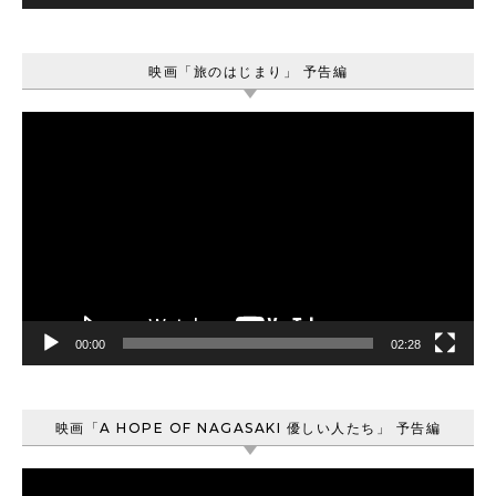
映画「旅のはじまり」 予告編
動
画
プ
レ
ー
ヤ
ー
00:00
02:28
映画「A HOPE OF NAGASAKI 優しい人たち」 予告編
動