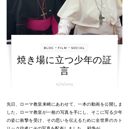
-
-
BLOG
FILM
SOCIAL
焼き場に立つ少年の証
言
15/12/2019
先日、ローマ教皇来崎にあわせて、一本の動画を公開しま
した。ローマ教皇が一枚の写真を手にし、そこに写る少年
の姿に衝撃を受け、その思いを伝えるために全世界のカト
リック信者にその写真を配布しました。 戦争が…