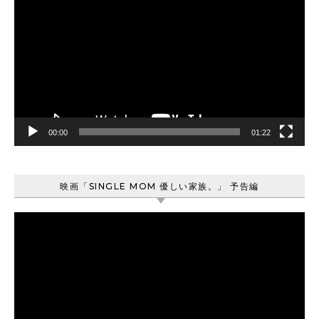
画
プ
レ
ー
ヤ
ー
00:00
01:22
映画「SINGLE MOM 優しい家族。」 予告編
動
画
プ
レ
ー
ヤ