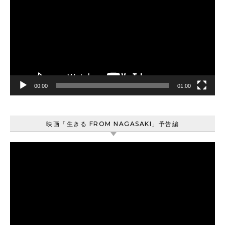
プ
レ
ー
ヤ
ー
00:00
01:00
映画「生きる FROM NAGASAKI」予告編
動
画
プ
レ
ー
ヤ
ー