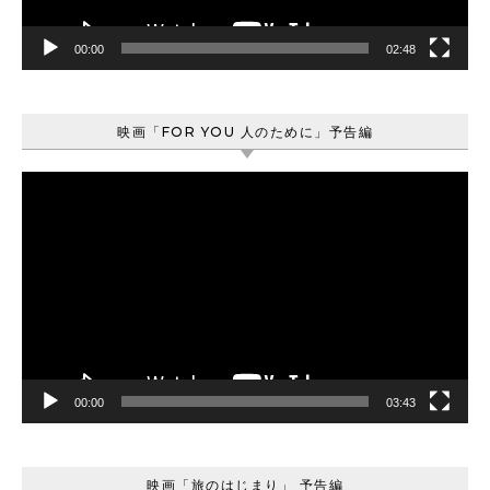
00:00
02:48
映画「FOR YOU 人のために」予告編
動
画
プ
レ
ー
ヤ
ー
00:00
03:43
映画「旅のはじまり」 予告編