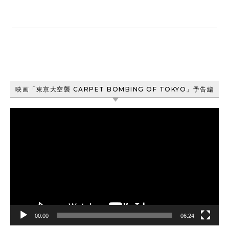
映画「東京大空襲 CARPET BOMBING OF TOKYO」予告編
動
画
プ
レ
ー
ヤ
ー
00:00
06:24