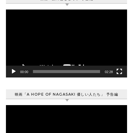
動
画
プ
レ
ー
ヤ
ー
00:00
02:28
映画「A HOPE OF NAGASAKI 優しい人たち」 予告編
動
画
プ
レ