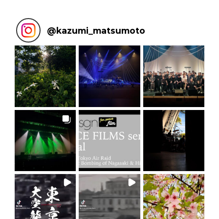
@
kazumi_matsumoto