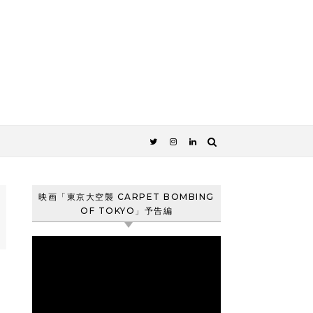
映画「東京大空襲 CARPET BOMBING
OF TOKYO」予告編
動
画
プ
レ
ー