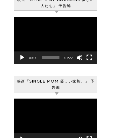
人たち」 予告編
動
画
プ
レ
ー
ヤ
00:00
01:22
ー
映画「SINGLE MOM 優しい家族。」 予
告編
動
画
プ
レ
ー