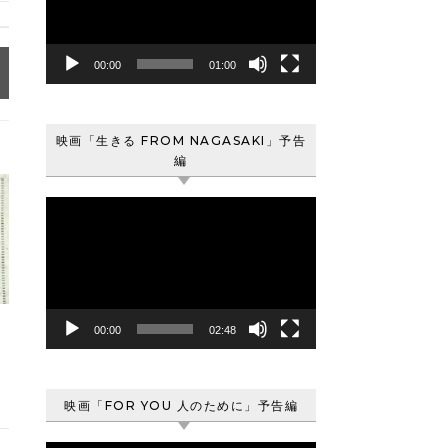
レ
ー
ヤ
00:00
01:00
ー
映画「生きる FROM NAGASAKI」予告
編
動
画
プ
レ
ー
ヤ
00:00
02:48
ー
映画「FOR YOU 人のために」予告編