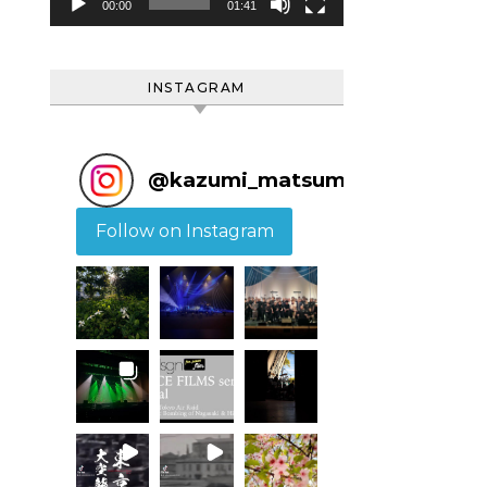
ヤ
00:00
01:41
ー
INSTAGRAM
@
kazumi_matsumoto
Follow on Instagram