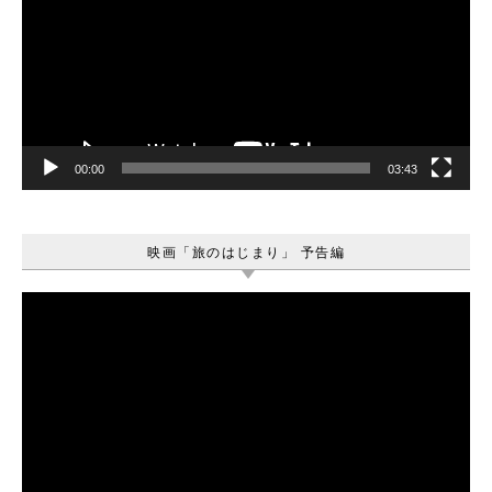
プ
レ
ー
ヤ
ー
00:00
03:43
映画「旅のはじまり」 予告編
動
画
プ
レ
ー
ヤ
ー