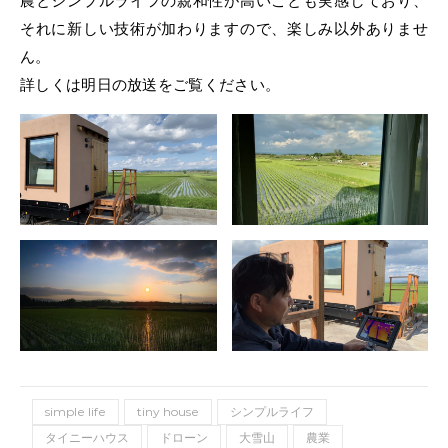
農とシンプルライフの親和性が高いことも実感しており、
それに新しい技術が加わりますので、楽しみ以外ありませ
ん。
詳しくは明日の放送をご覧ください。
simple life
tiny house
シンプルライフ
タイニーハウス
ドローン
大雪山
農業