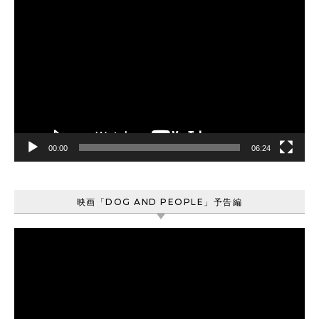
動
画
プ
レ
ー
ヤ
ー
00:00
06:24
映画「DOG AND PEOPLE」予告編
動
画
プ
レ
ー