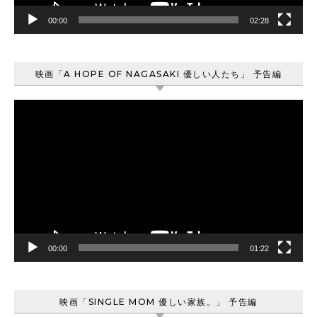
00:00
02:28
映画「A HOPE OF NAGASAKI 優しい人たち」 予告編
動
画
プ
レ
ー
ヤ
ー
00:00
01:22
映画「SINGLE MOM 優しい家族。」 予告編