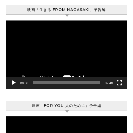
映画「生きる FROM NAGASAKI」予告編
動
画
プ
レ
ー
ヤ
ー
00:00
02:48
映画「FOR YOU 人のために」予告編
動
画