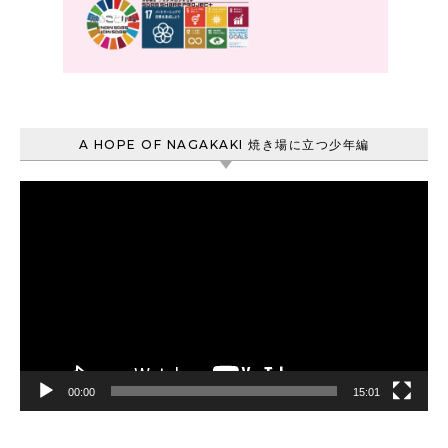
A HOPE OF NAGAKAKI 焼き場に立つ少年編
動
画
プ
レ
ー
ヤ
ー
00:00
15:01