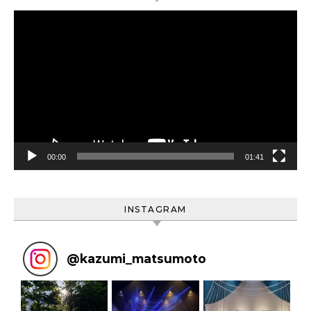
動
画
プ
レ
ー
ヤ
ー
00:00
01:41
INSTAGRAM
@
kazumi_matsumoto