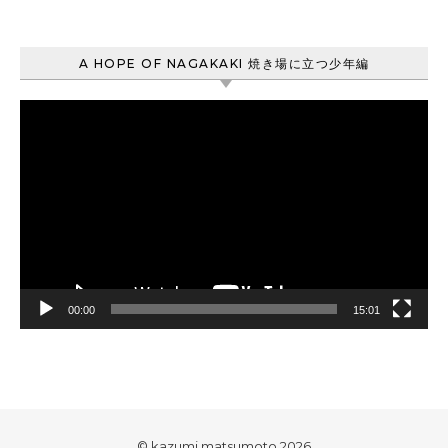
A HOPE OF NAGAKAKI 焼き場に立つ少年編
動
画
プ
レ
ー
ヤ
ー
00:00
15:01
© kazumi matsumoto 2026