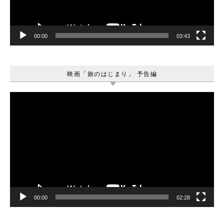
ー
00:00
03:43
映画「旅のはじまり」 予告編
動
画
プ
レ
ー
ヤ
ー
00:00
02:28