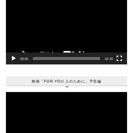
画
プ
レ
ー
ヤ
ー
00:00
02:48
映画「FOR YOU 人のために」予告編
動
画
プ
レ
ー
ヤ