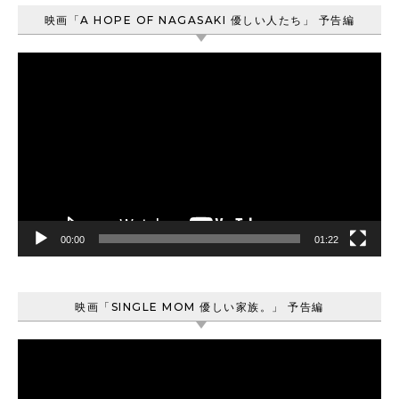
映画「A HOPE OF NAGASAKI 優しい人たち」 予告編
動
画
プ
レ
ー
ヤ
ー
00:00
01:22
映画「SINGLE MOM 優しい家族。」 予告編
動
画
プ