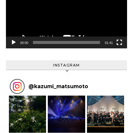
レ
ー
ヤ
ー
00:00
01:41
INSTAGRAM
@
kazumi_matsumoto