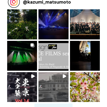
@
kazumi_matsumoto