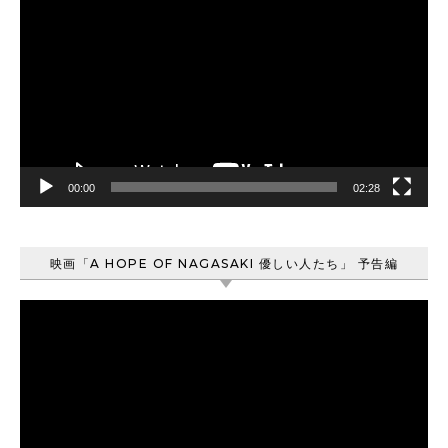
画
プ
レ
ー
ヤ
ー
00:00
02:28
映画「A HOPE OF NAGASAKI 優しい人たち」 予告編
動
画
プ
レ
ー
ヤ