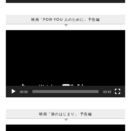
映画「FOR YOU 人のために」予告編
動
画
プ
レ
ー
ヤ
ー
00:00
03:43
映画「旅のはじまり」 予告編
動