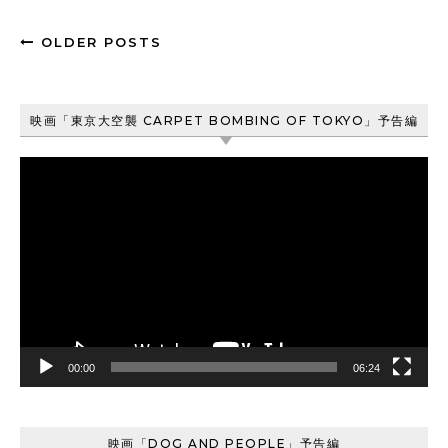
OLDER POSTS
映画「東京大空襲 CARPET BOMBING OF TOKYO」予告編
動
画
プ
レ
ー
ヤ
ー
00:00
06:24
映画「DOG AND PEOPLE」予告編