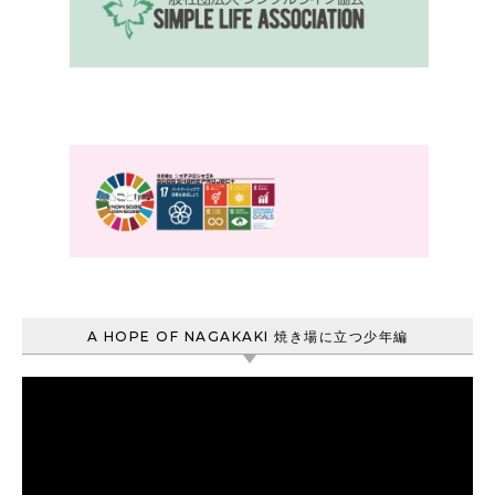
A HOPE OF NAGAKAKI 焼き場に立つ少年編
動
画
プ
レ
ー