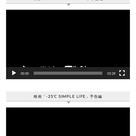
動
画
プ
レ
ー
ヤ
ー
00:00
03:28
映画「-25℃ SIMPLE LIFE」予告編
動
画
プ
レ