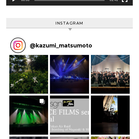
INSTAGRAM
@
kazumi_matsumoto