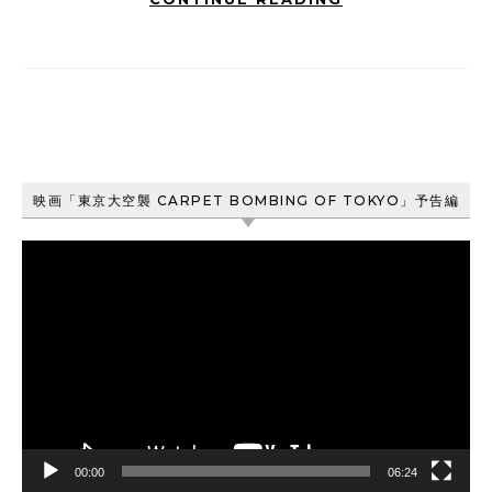
映画「東京大空襲 CARPET BOMBING OF TOKYO」予告編
動
画
プ
レ
ー
ヤ
ー
00:00
06:24