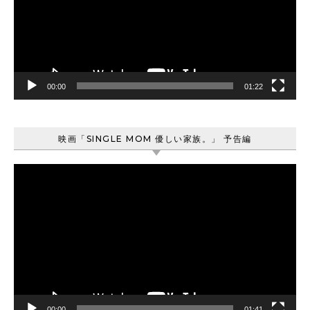
ー
ヤ
ー
00:00
01:22
映画「SINGLE MOM 優しい家族。」 予告編
動
画
プ
レ
ー
ヤ
ー
00:00
01:41