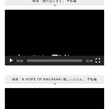
映画「旅のはじまり」 予告編
動
画
プ
レ
ー
ヤ
ー
00:00
02:28
映画「A HOPE OF NAGASAKI 優しい人たち」 予告編
動
画
プ
レ