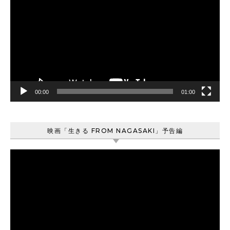
画
プ
レ
ー
ヤ
ー
00:00
01:00
映画「生きる FROM NAGASAKI」予告編
動
画
プ
レ
ー
ヤ
ー