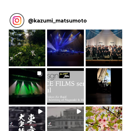
@
kazumi_matsumoto